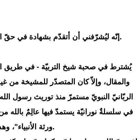
إنّه ليُشرّفني أن أتقدّم بشهادة في حقّ الشريف النسيب الحسيب مولاي منير القادري، شهادة تستند إلى مرجعين: الشرعيّة، والأهليّة.
يُشترط في صحبة شيخ التربيّة - في طريق ال
والمقال، وإلاّ كان المتصدّر للمشيخة من غير
الربّانيّ النبويّ مستمرّ منذ توريث رسول الله ص
في سلسلةٌ نورانيّة يستمدّ فيها عالِمٌ بالله م
ورثة الأنبياء"، وهذا العلم المتوارَث هو علم تزكية النفوس وتطهير القلوب وتأهيل الأرواح لمعرفة الله جلّ وعلا.