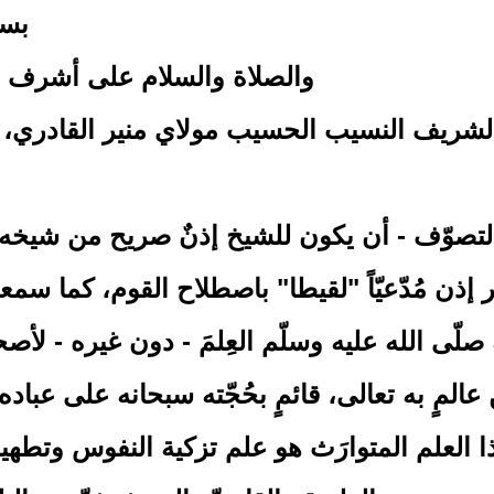
بسم
والصلاة والسلام على أشرف ال
تصوّف - أن يكون للشيخ إذنٌ صريح من شيخه ف
 إذن مُدّعيّاً "لقيطا" باصطلاح القوم، كما سمع
لّى الله عليه وسلّم العِلمَ - دون غيره - لأصحاب
ن عالمٍ به تعالى، قائمٍ بحُجّته سبحانه على عباد