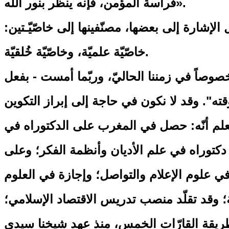
فراسة المؤمن، فإنه ينظر بنور الله».
ل الإشارة إلى بعضها، مصنّفينها إلى خاصّيّـتين:
خاصّيّة علميّة، وخاصّيّة خُلقيّة.
خصوصاً في زمننا الحاليّ، وربّما أمست - بفعل
ه". وقد لا نكون في حاجة إلى إبراز التكوين
ا يعلم أنّه: حصل في المغرب على الدكتوراه في
دكتوراه في علم الأديان وأنظمة الفكر؛ وعلى
في علوم الإعلام والتواصل؛ وإجازة في العلوم
يّة؛ وقد تقلّد منصب تدريس الاقتصاد الإسلامي؛
لطريقة القارّات الخمس، منذ عهد شيخنا سيدي