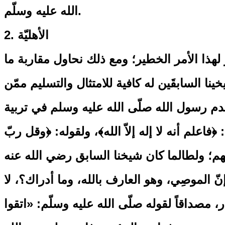
الله عليه وسلّم.
2. الأهليّة
نير لهذا الأمر الخطير؛ ومع ذلك نحاول مقاربة ما
ا السابقَين له كافية للامتثال والتسليم ممّن
قدم رسول الله صلّى الله عليه وسلم في تربية
﴿فاعلم أنه لا إله إلاّ الله﴾، ولقوله: ﴿وقل ربّ
سلفهم؛ ولطالما كان شيخنا السابق رضي الله عنه
ّ إنّ الموصِي، وهو العارف بالله، وما أدراك؟، لا
 مصداقاً لقوله صلّى الله عليه وسلّم: «اتقوا