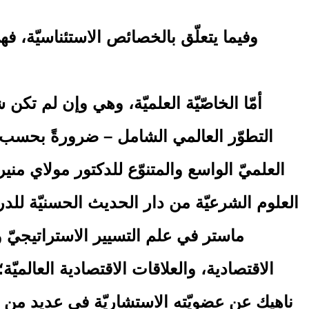
وفيما يتعلّق بالخصائص الاستئناسيّة، فهي 
أمّا الخاصّيّة العلميّة، وهي وإن لم تك
التطوّر العالمي الشامل – ضرورةً بحسب م
العلميّ الواسع والمتنوّع للدكتور مولاي من
العلوم الشرعيّة من دار الحديث الحسنيّة للد
ماستر في علم التسيير الاستراتيجيّ و
الاقتصادية، والعلاقات الاقتصادية العالميّ
ناهيك عن عضويّته الاستشاريّة في عديد من ا