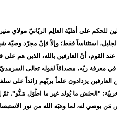
َّلين للحكم على أهليّة العالِم الربّانيّ مولاي م
 استئناساً فقط؛ وإلاّ فإنّ مجرّد وصيّة شيخين
د القوم، أنّ العارفين بالله، الذين هم على 
ّ في معرفة ربّه، مصداقاً لقوله تعالى السرمديّ: 
 من العارفين يزدادون علماً بربّهم زائداً على 
بيّة: "الحنَش ما يُولد غير ما اطْوَل مَـنُّو". ثم
مَن يوصي له، لما وهبَه الله من نور الاستبصار،