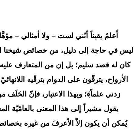
أَعلمُ يقيناً أنّني لست – ولا أمثالي – مؤه
ليس في حاجة إلى دليل، من خصائص شيخنا الجليل،
كان له قصد سليم؛ بل إن من المتعارف عليه عن
الأرواح، يترقّون على الدوام بترقّيه اللانهائي
زدني علماً﴾؛ وبهذا الاعتبار، فإنّ الخَلَف
يقول مشيراً إلى هذا المعنى بالعامّيّة المغر
يُمكن أن يكون إلاّ الأعرفَ من غيره بخصائص 