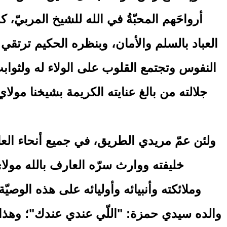
أرواحَهم المحبّةُ في الله للشيخ المربيّ،
العباد بالسلم والأمان، وبنظره الحكيم ترتقي 
النفوس وتجتمع القلوب على الولاء له ولثوابت
جلالته من بالغ عنايته الكريمة بشيخنا مول
ولئن عمّ مريدي الطريق، في جميع أنحاء العال
خليفته ووارث سرّه العارف بالله مولاي 
وملائكته وأنبيائه وأوليائه على هذه الوصيّ
والده سيدي حمزة: "اللّي عندي عندك"؛ وهذا المُ