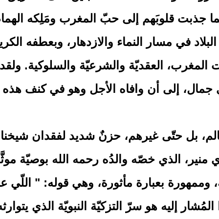
 كما جذبت قلوبَهم إلى حبّ المغرب ومَلِكه الهم
البلاد في مسار النماء والازدهار، وبعطفه الكري
 المغرب، العقديّة والشرعيّة والسلوكية. ولقد 
اي جمال، إلى أن وافاه الأجل وهو في كنف هذه ا
م، بل حتّى غيرهم، حزنٌ شديد لفقدان شيخنا مو
منير، الذي خصّه والدُه رحمه الله بوصيّة موثَّق
ة، وممهورة بعبارة مأثورة، وهي قوله: " اللّي ع
شار إليه هو سرّ التزكيّة النبويّة الذي يتوارث