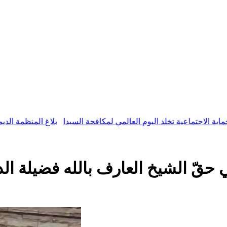
جتماعية تخلد اليوم العالمي لمكافحة السيدا
بلاغ المنظمة الديمقراطي
حقّ الشيخ العارف بالله فضيلة ا