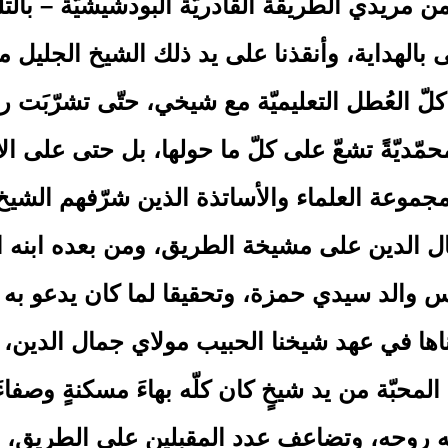
 من مريدي الطريقة القادريّة البودشيشيّة – با
لى بالهداية، وأنقذنا على يد ذلك الشيخ الجليل 
كلّ العُطل التعليميّة مع شيخي، حتّى تشرّبَت 
 محمّديّةً تشعّ على كلّ ما حولها، بل حتى على 
عة العلماء والأساتذة الذين شرّفهم الشيخ الكريم
جمال الدين على مشيخة الطريق، ومن بعده ابنه الأ
عباس والد سيدي حمزة، وتحقيقا لما كان يدعو ب
ها في عهد شيخنا الحبيب مولاي جمال الدين، مرّ
 المحبّة من يد شيخٍ كان كلّه بهاءَ مسكنةٍ وصفا
له روحه، وتضاعف عدد المقبلين على الطريق، 