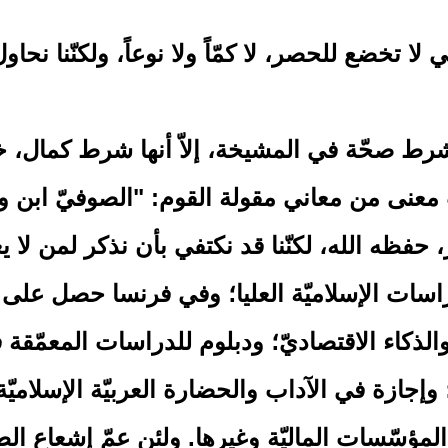
لا تخضع للحصر، لا كمّاً ولا نوعاً، ولكنّنا نحاو
ن شرط صحّة في المشيخة، إلاّ أنها شرط كمال، 
عنى من معاني مقولة القوم: "الصوفيّ ابن وقت
ير، حفظه الله، لكنّنا قد نكتفي بأن نذكر لمن ل
راسات الإسلاميّة العليا؛ وفي فرنسا حصل على 
الذكاء الاقتصاديّ؛ ودبلوم للدراسات المعمّقة 
ة؛ وإجازة في الآداب والحضارة العربيّة الإسلام
لمؤسّسات الماليّة وغيرها. ولئن عمّ إشعاع ا