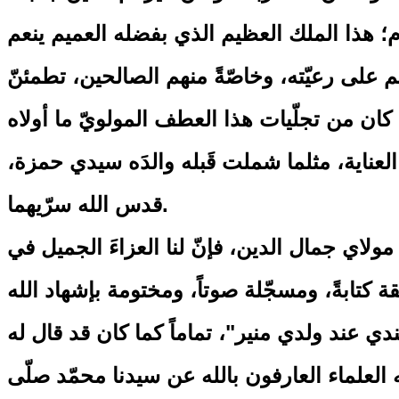
ام؛ هذا الملك العظيم الذي بفضله العميم ينعم
م على رعيّته، وخاصّةً منهم الصالحين، تطمئنّ
كان من تجلّيات هذا العطف المولويّ ما أولاه
لعناية، مثلما شملت قَبله والدَه سيدي حمزة،
قدس الله سرّيهما.
لاي جمال الدين، فإنّ لنا العزاءَ الجميل في
ة كتابةً، ومسجّلة صوتاً، ومختومة بإشهاد الله
ندي عند ولدي منير"، تماماً كما كان قد قال له
ه العلماء العارفون بالله عن سيدنا محمّد صلّى