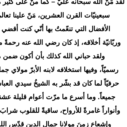
لقد مَنّ الله سبحانه عليّ – كما منّ على كثير
سبعينيّات القرن العشرين، مَنّ علينا تعا
الأفضال التي تنعّمتُ بها أنّي كنت أقضي 
وربّانيّة أخلاقه، إذ كان رضي الله عنه رحمةً
ولقد حباني الله كذلك بأن أكون ضمن مجمو
رسميّاً، وفيها استخلافه لابنه الأبرّ مولاي 
حرفيّاً لما كان قد بشّر به الشيخُ سيدي ال
جميعاً. وما أسرع ما مرّت أعوام قليلة عشنا
وأنواراً غامرةً للأرواح، ساقيةً للقلوب شرابَ
وإشعاع زمنَ مولانا جمال الدين قدّس ال