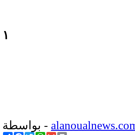
١
alanoualnews.co
بواسطة -
Share
Facebook
Twitter
WhatsApp
Gmail
Print