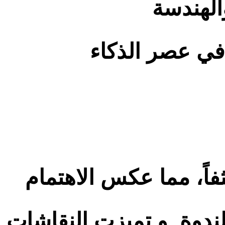
الهندسة
في عصر الذكاء
اً، مما عكس الاهتمام
الندوة. و تميزت النقاشات