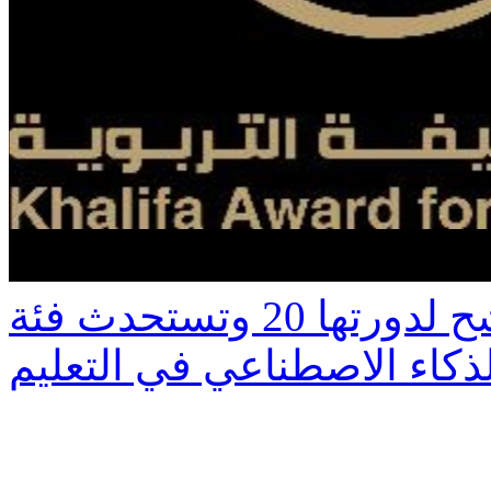
التربوية تفتح باب الترشح لدورتها 20 وتستحدث فئة
لذكاء الاصطناعي في التعليم