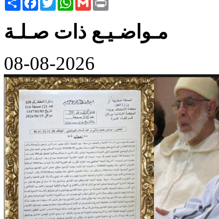
مـواضـيـع ذات صـلـة
08-08-2026