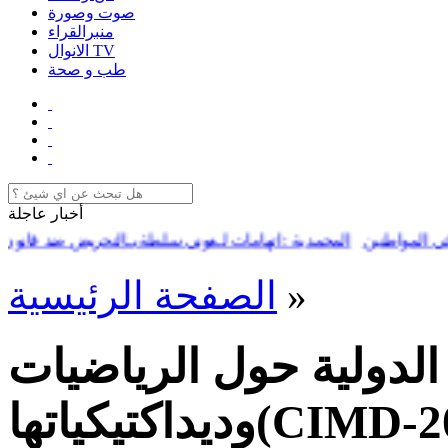
صوت وصورة
منبرالقراء
الانوال TV
طب و صحة
أخبار عاجلة
اطنين
المحمدية : اتهامات لـعوني سلطة بـالتحريض ضد قانون "مخالفات
»
الصفحة الرئيسية
 الدولية حول الرياضيات
وديداكتيكياتها(CIMD-2025) تناقش موضوع"