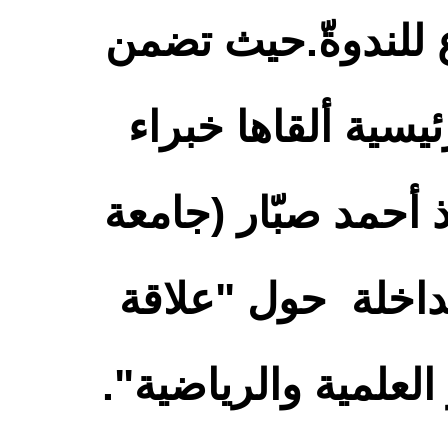
ع للندوةّ.حيث تضمن
حاضرات رئيسية ألقاها خبراء
ذ أحمد صبّار (جامعة
مداخلة حول "علاقة
العلمية والرياضية".