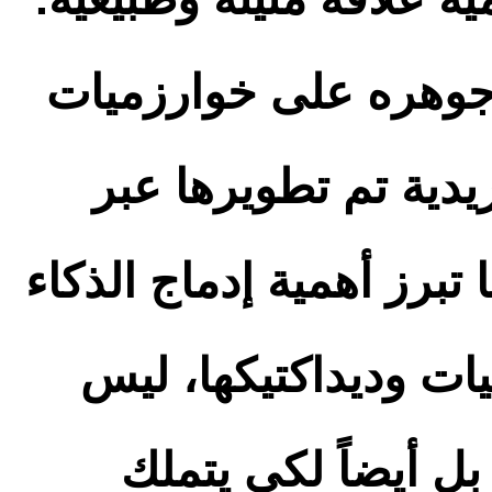
 جوهره على خوارزميات
يدية تم تطويرها عبر
برز أهمية إدماج الذكاء
ت وديداكتيكها، ليس
ل أيضاً لكي يتملك